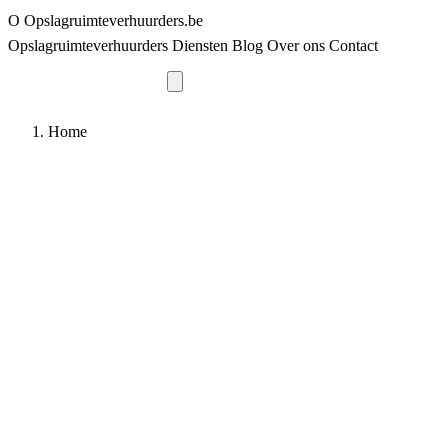
O
Opslagruimteverhuurders
.be
Opslagruimteverhuurders
Diensten
Blog
Over ons
Contact
Vraag offerte aan
Home